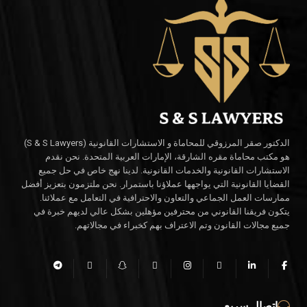
الدكتور صقر المرزوقي للمحاماة و الاستشارات القانونية (S & S Lawyers)
هو مكتب محاماة مقره الشارقة، الإمارات العربية المتحدة. نحن نقدم
الاستشارات القانونية والخدمات القانونية. لدينا نهج خاص في حل جميع
القضايا القانونية التي يواجهها عملاؤنا باستمرار. نحن ملتزمون بتعزيز أفضل
ممارسات العمل الجماعي والتعاون والاحترافية في التعامل مع عملائنا.
يتكون فريقنا القانوني من محترفين مؤهلين بشكل عالي لديهم خبرة في
جميع مجالات القانون وتم الاعتراف بهم كخبراء في مجالاتهم.
اتصال سريع