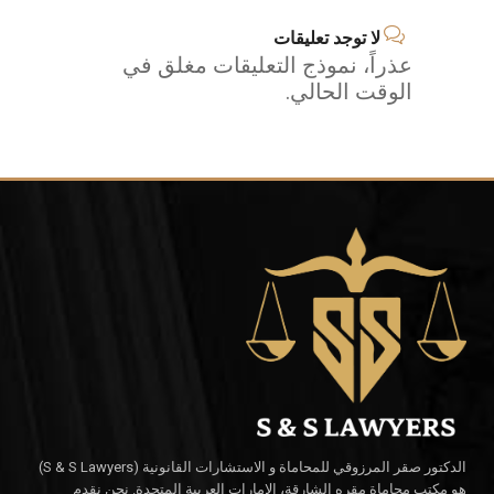
لا توجد تعليقات
عذراً، نموذج التعليقات مغلق في
الوقت الحالي.
الدكتور صقر المرزوقي للمحاماة و الاستشارات القانونية (S & S Lawyers)
هو مكتب محاماة مقره الشارقة، الإمارات العربية المتحدة. نحن نقدم