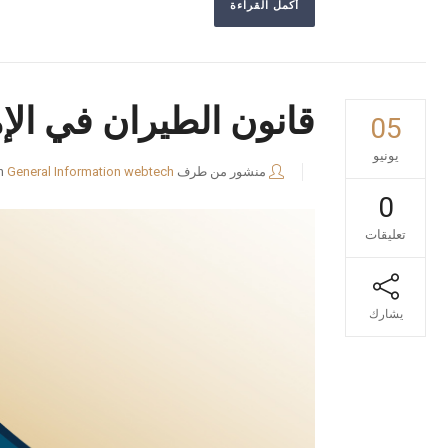
أكمل القراءة
قانون الطيران في الإم
05
يونيو
منشور من طرف
webtech
General Information
n
0
تعليقات
يشارك