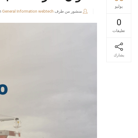
يوليو
منشور من طرف
webtech
General Information
n
0
تعليقات
يشارك