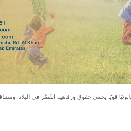
انونيًا قويًا يحمي حقوق ورفاهية القُصَّر في البلاد، وسن