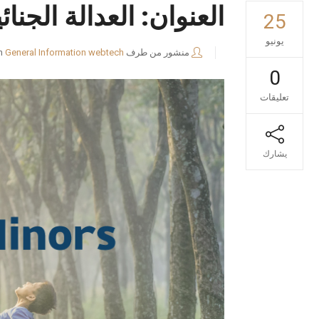
العنوان: العدالة الجن
25
يونيو
منشور من طرف
webtech
General Information
n
0
تعليقات
يشارك