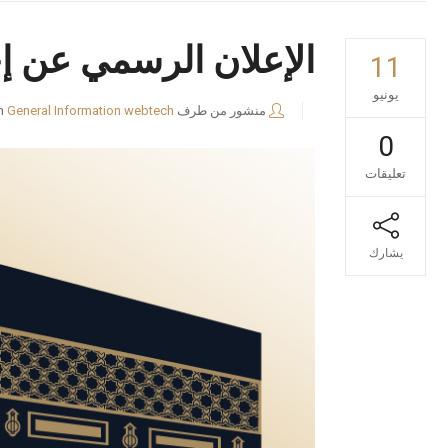
الإعلان الرسمي عن إج
11
يونيو
منشور من طرف
webtech
General Information
n
0
تعليقات
يشارك