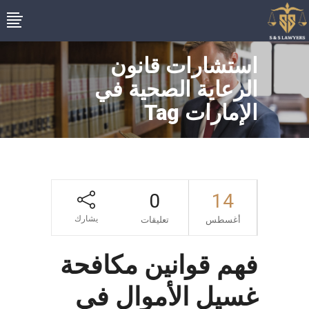
استشارات قانون
الرعاية الصحية في
الإمارات Tag
0
14
يشارك
أغسطس
تعليقات
فهم قوانين مكافحة
غسيل الأموال في