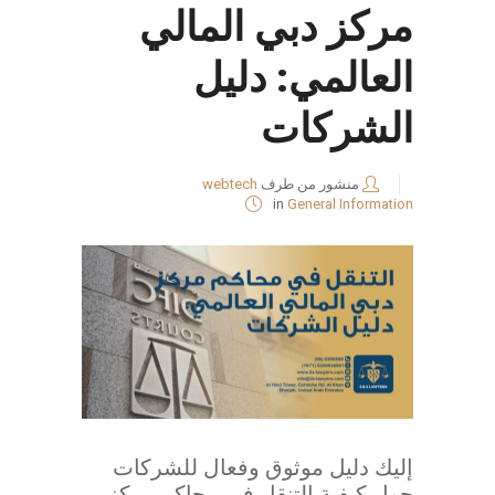
مركز دبي المالي
العالمي: دليل
الشركات
منشور من طرف
webtech
in
General Information
إليك دليل موثوق وفعال للشركات
حول كيفية التنقل في محاكم مركز