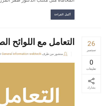
المحاماة مثل مكتب الدكتور صقر المرز
أكمل القراءة
التعامل مع اللوائح ال
26
سبتمبر
منشور من طرف
webtech
General Information
n
0
تعليقات
يشارك