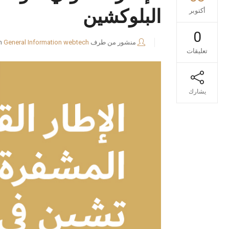
البلوكشين
أكتوبر
0
منشور من طرف
webtech
General Information
n
تعليقات
يشارك