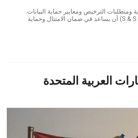
ة ومتطلبات الترخيص ومعايير حماية البيانات.
اكتشف كيف يمكن لـ مكتب الدكتور صقر المرزوقي للمحاماة والاستشارات القانونية (S & S Lawyers) أن يساعد في ضمان الامتثال وحماية
ارات العربية المتحدة