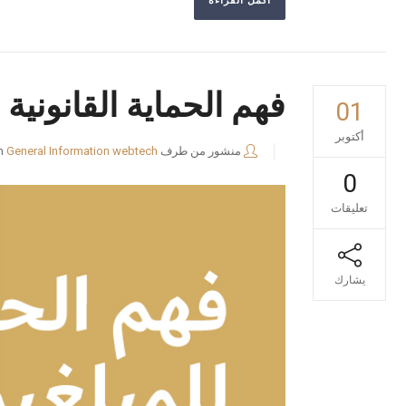
أكمل القراءة
فهم الحماية القانونية
01
أكتوبر
منشور من طرف
webtech
General Information
n
0
تعليقات
يشارك