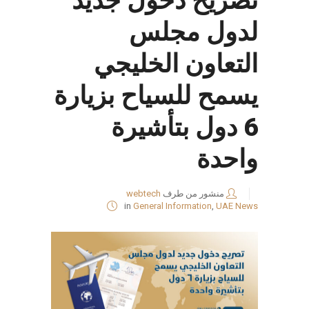
تصريح دخول جديد
لدول مجلس
التعاون الخليجي
يسمح للسياح بزيارة
6 دول بتأشيرة
واحدة
منشور من طرف
webtech
in
General Information
,
UAE News