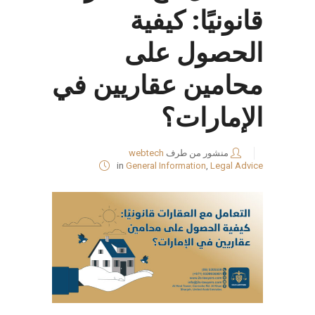
قانونيًا: كيفية
الحصول على
محامين عقاريين في
الإمارات؟
منشور من طرف
webtech
in
General Information
,
Legal Advice