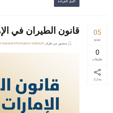
أكمل القراءة
قانون الطيران في الإم
05
يونيو
منشور من طرف
webtech
General Information
n
0
تعليقات
يشارك