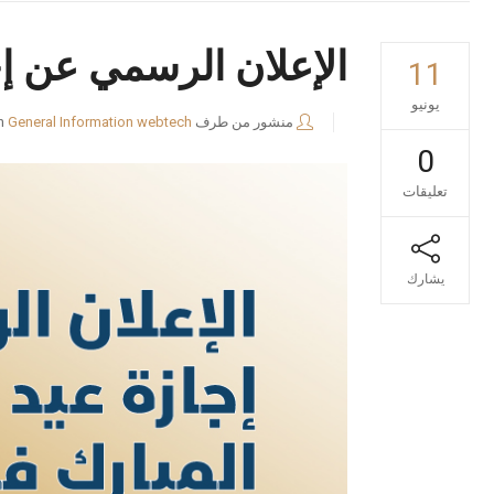
الإعلان الرسمي عن إج
11
يونيو
منشور من طرف
webtech
General Information
n
0
تعليقات
يشارك