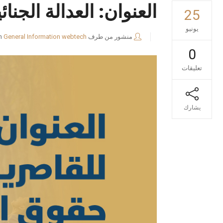
العنوان: العدالة الجن
25
يونيو
منشور من طرف
webtech
General Information
n
0
تعليقات
يشارك