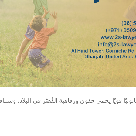
انونيًا قويًا يحمي حقوق ورفاهية القُصَّر في البلاد، وسن