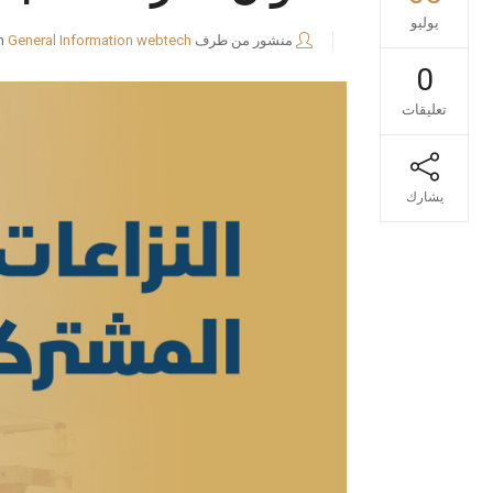
يوليو
منشور من طرف
webtech
General Information
n
0
تعليقات
يشارك