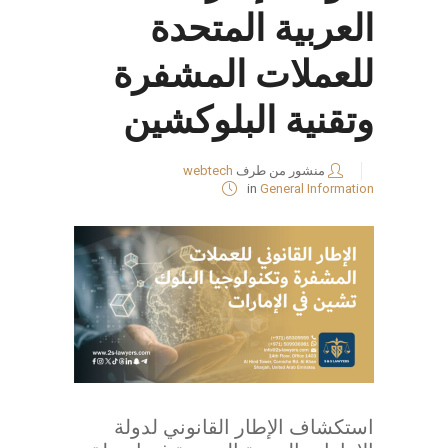
العربية المتحدة
للعملات المشفرة
وتقنية البلوكشين
منشور من طرف
webtech
in
General Information
استكشاف الإطار القانوني لدولة