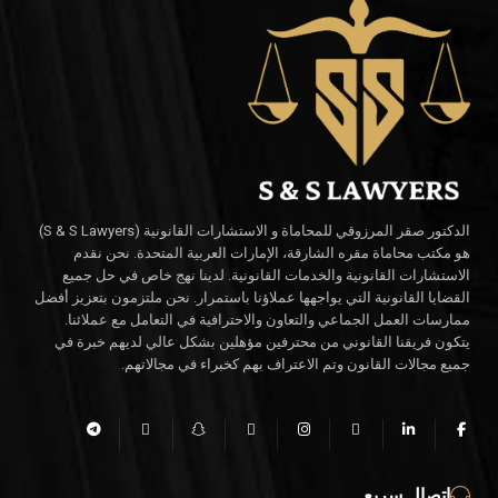
الدكتور صقر المرزوقي للمحاماة و الاستشارات القانونية (S & S Lawyers)
هو مكتب محاماة مقره الشارقة، الإمارات العربية المتحدة. نحن نقدم
الاستشارات القانونية والخدمات القانونية. لدينا نهج خاص في حل جميع
القضايا القانونية التي يواجهها عملاؤنا باستمرار. نحن ملتزمون بتعزيز أفضل
ممارسات العمل الجماعي والتعاون والاحترافية في التعامل مع عملائنا.
يتكون فريقنا القانوني من محترفين مؤهلين بشكل عالي لديهم خبرة في
جميع مجالات القانون وتم الاعتراف بهم كخبراء في مجالاتهم.
اتصال سريع