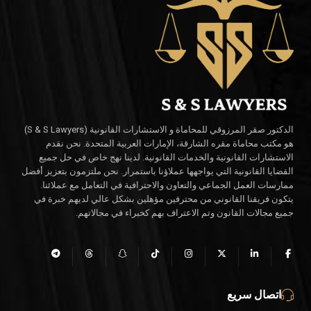
الدكتور صقر المرزوقي للمحاماة و الاستشارات القانونية (S & S Lawyers)
هو مكتب محاماة مقره الشارقة، الإمارات العربية المتحدة. نحن نقدم
الاستشارات القانونية والخدمات القانونية. لدينا نهج خاص في حل جميع
القضايا القانونية التي يواجهها عملاؤنا باستمرار. نحن ملتزمون بتعزيز أفضل
ممارسات العمل الجماعي والتعاون والاحترافية في التعامل مع عملائنا.
يتكون فريقنا القانوني من محترفين مؤهلين بشكل عالي لديهم خبرة في
جميع مجالات القانون وتم الاعتراف بهم كخبراء في مجالاتهم.
اتصال سريع