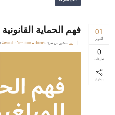
أكمل القراءة
فهم الحماية القانونية
01
أكتوبر
منشور من طرف
webtech
General Information
n
0
تعليقات
يشارك