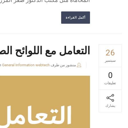
المحاماة مثل مكتب الدكتور صقر المرز
أكمل القراءة
التعامل مع اللوائح ال
26
سبتمبر
منشور من طرف
webtech
General Information
n
0
تعليقات
يشارك