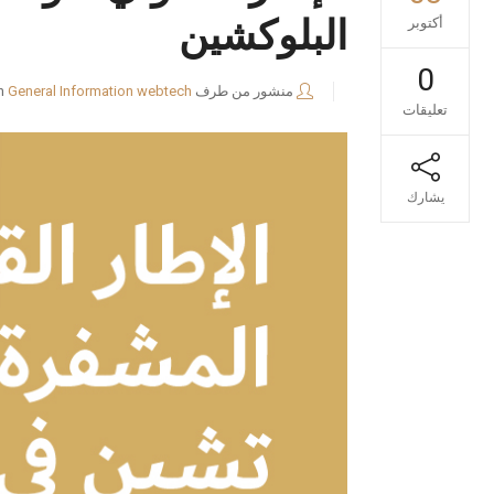
البلوكشين
أكتوبر
0
منشور من طرف
webtech
General Information
n
تعليقات
يشارك