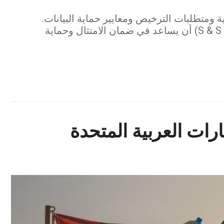
ة ومتطلبات الترخيص ومعايير حماية البيانات.
اكتشف كيف يمكن لـ مكتب الدكتور صقر المرزوقي للمحاماة والاستشارات القانونية (S & S Lawyers) أن يساعد في ضمان الامتثال وحماية
ارات العربية المتحدة