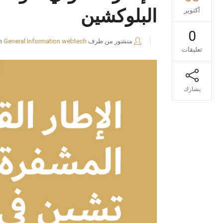
البلوكشين
أكتوبر
0
منشور من طرف
webtech
General Information
n
تعليقات
يشارك