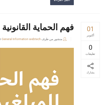
أكمل القراءة
فهم الحماية القانونية
01
أكتوبر
منشور من طرف
webtech
General Information
n
0
تعليقات
يشارك