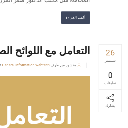
المحاماة مثل مكتب الدكتور صقر المرز
أكمل القراءة
التعامل مع اللوائح ال
26
سبتمبر
منشور من طرف
webtech
General Information
n
0
تعليقات
يشارك