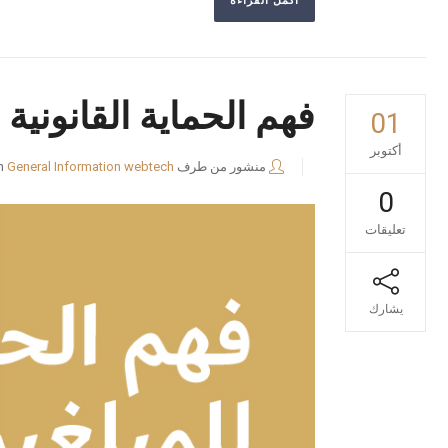
أكمل القراءة
فهم الحماية القانونية
01
أكتوبر
منشور من طرف
webtech
General Information
n
0
تعليقات
يشارك