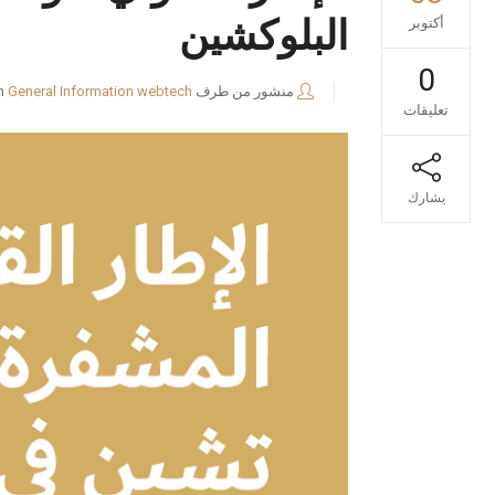
البلوكشين
أكتوبر
0
منشور من طرف
webtech
General Information
n
تعليقات
يشارك