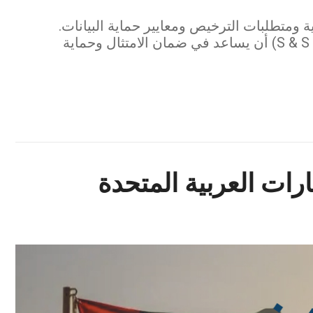
ة ومتطلبات الترخيص ومعايير حماية البيانات.
اكتشف كيف يمكن لـ مكتب الدكتور صقر المرزوقي للمحاماة والاستشارات القانونية (S & S Lawyers) أن يساعد في ضمان الامتثال وحماية
ارات العربية المتحدة