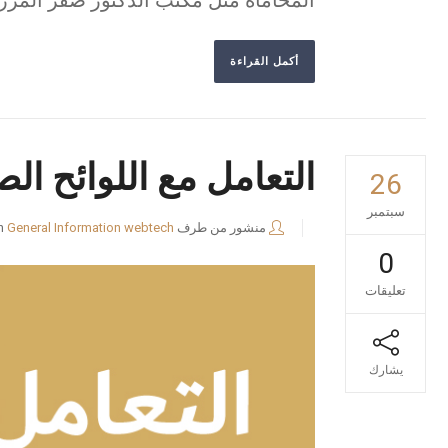
المحاماة مثل مكتب الدكتور صقر المرز
أكمل القراءة
التعامل مع اللوائح ال
26
سبتمبر
منشور من طرف
webtech
General Information
n
0
تعليقات
يشارك