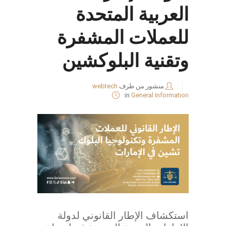
العربية المتحدة
للعملات المشفرة
وتقنية البلوكشين
منشور من طرف
webtech
in
General Information
استكشاف الإطار القانوني لدولة