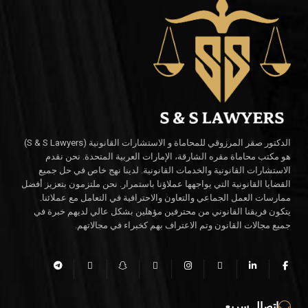
الدكتور صقر المرزوقي للمحاماة و الاستشارات القانونية (S & S Lawyers)
هو مكتب محاماة مقره الشارقة، الإمارات العربية المتحدة. نحن نقدم
الاستشارات القانونية والخدمات القانونية. لدينا نهج خاص في حل جميع
القضايا القانونية التي يواجهها عملاؤنا باستمرار. نحن ملتزمون بتعزيز أفضل
ممارسات العمل الجماعي والتعاون والاحترافية في التعامل مع عملائنا.
يتكون فريقنا القانوني من محترفين مؤهلين بشكل عالي لديهم خبرة في
جميع مجالات القانون وتم الاعتراف بهم كخبراء في مجالاتهم.
اتصال سريع