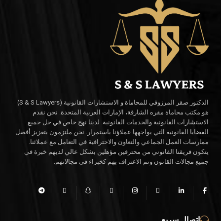
الدكتور صقر المرزوقي للمحاماة و الاستشارات القانونية (S & S Lawyers)
هو مكتب محاماة مقره الشارقة، الإمارات العربية المتحدة. نحن نقدم
الاستشارات القانونية والخدمات القانونية. لدينا نهج خاص في حل جميع
القضايا القانونية التي يواجهها عملاؤنا باستمرار. نحن ملتزمون بتعزيز أفضل
ممارسات العمل الجماعي والتعاون والاحترافية في التعامل مع عملائنا.
يتكون فريقنا القانوني من محترفين مؤهلين بشكل عالي لديهم خبرة في
جميع مجالات القانون وتم الاعتراف بهم كخبراء في مجالاتهم.
اتصال سريع