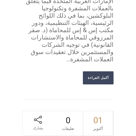
الإمارات العربية المتحدة فيما يتعلق
بالعملات المشفرة وتكنولوجيا
البلوكشين، بما في ذلك اللوائح
الرئيسية، الهيئات التنظيمية، ودور
مكتب إس & إس للمحاماة (د. صقر
المرزوقي للمحاماة والاستشارات
القانونية) في توجيه الشركات
والمستثمرين خلال تعقيدات سوق
العملات المشفرة...
أكمل القراءة
0
01
يشارك
أكتوبر
تعليقات