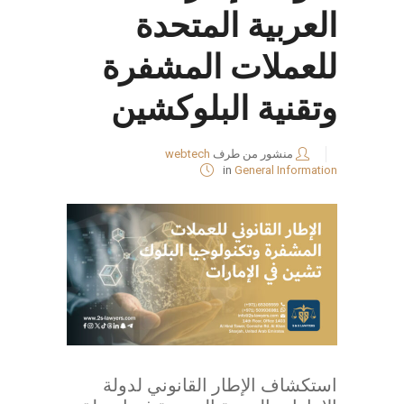
العربية المتحدة
للعملات المشفرة
وتقنية البلوكشين
منشور من طرف
webtech
in
General Information
استكشاف الإطار القانوني لدولة