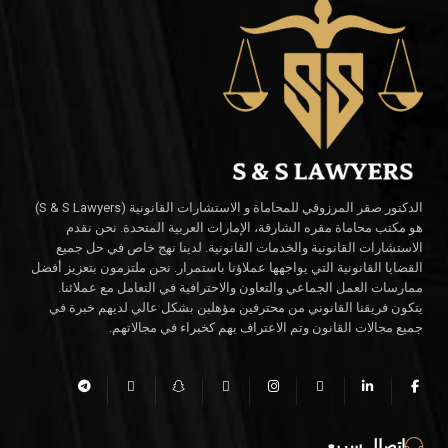
الدكتور صقر المرزوقي للمحاماة و الاستشارات القانونية (S & S Lawyers)
هو مكتب محاماة مقره الشارقة، الإمارات العربية المتحدة. نحن نقدم
الاستشارات القانونية والخدمات القانونية. لدينا نهج خاص في حل جميع
القضايا القانونية التي يواجهها عملاؤنا باستمرار. نحن ملتزمون بتعزيز أفضل
ممارسات العمل الجماعي والتعاون والاحترافية في التعامل مع عملائنا.
يتكون فريقنا القانوني من محترفين مؤهلين بشكل عالي لديهم خبرة في
جميع مجالات القانون وتم الاعتراف بهم كخبراء في مجالاتهم.
اتصال سريع