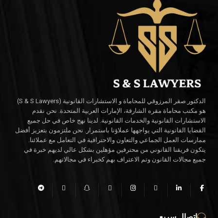
الدكتور صقر المرزوقي للمحاماة و الاستشارات القانونية (S & S Lawyers)
هو مكتب محاماة مقره الشارقة، الإمارات العربية المتحدة. نحن نقدم
الاستشارات القانونية والخدمات القانونية. لدينا نهج خاص في حل جميع
القضايا القانونية التي يواجهها عملاؤنا باستمرار. نحن ملتزمون بتعزيز أفضل
ممارسات العمل الجماعي والتعاون والاحترافية في التعامل مع عملائنا.
يتكون فريقنا القانوني من محترفين مؤهلين بشكل عالي لديهم خبرة في
جميع مجالات القانون وتم الاعتراف بهم كخبراء في مجالاتهم.
اتصال سريع