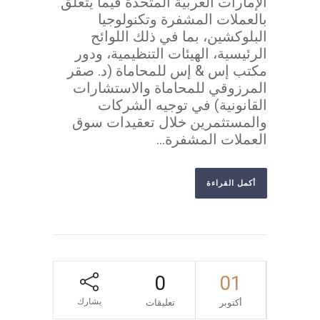
الإمارات العربية المتحدة فيما يتعلق
بالعملات المشفرة وتكنولوجيا
البلوكشين، بما في ذلك اللوائح
الرئيسية، الهيئات التنظيمية، ودور
مكتب إس & إس للمحاماة (د. صقر
المرزوقي للمحاماة والاستشارات
القانونية) في توجيه الشركات
والمستثمرين خلال تعقيدات سوق
العملات المشفرة...
أكمل القراءة
0
01
يشارك
أكتوبر
تعليقات