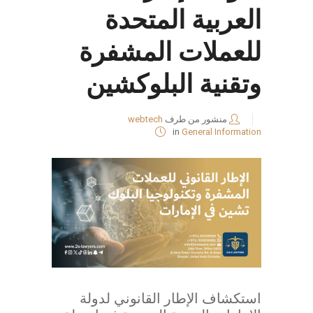
العربية المتحدة
للعملات المشفرة
وتقنية البلوكشين
منشور من طرف
webtech
in
General Information
استكشاف الإطار القانوني لدولة