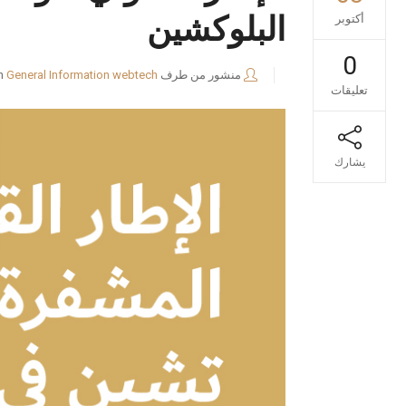
البلوكشين
أكتوبر
0
منشور من طرف
webtech
General Information
n
تعليقات
يشارك