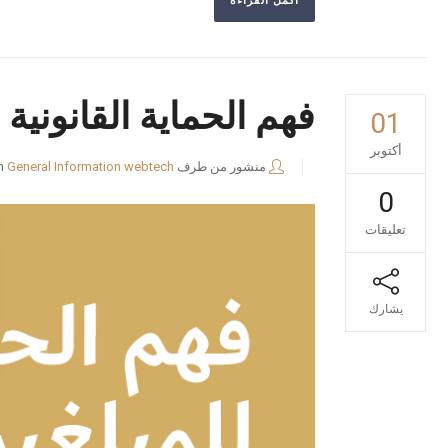
أكمل القراءة
فهم الحماية القانونية
01
أكتوبر
منشور من طرف
webtech
General Information
n
0
تعليقات
يشارك