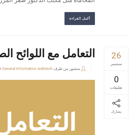
المحاماة مثل مكتب الدكتور صقر المرز
أكمل القراءة
التعامل مع اللوائح ال
26
سبتمبر
منشور من طرف
webtech
General Information
n
0
تعليقات
يشارك