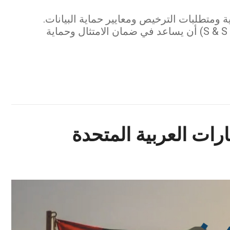
ة ومتطلبات الترخيص ومعايير حماية البيانات.
اكتشف كيف يمكن لـ مكتب الدكتور صقر المرزوقي للمحاماة والاستشارات القانونية (S & S Lawyers) أن يساعد في ضمان الامتثال وحماية
ارات العربية المتحدة