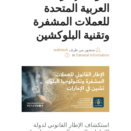
العربية المتحدة
للعملات المشفرة
وتقنية البلوكشين
منشور من طرف
webtech
in
General Information
استكشاف الإطار القانوني لدولة