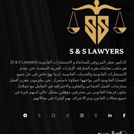
الدكتور صقر المرزوقي للمحاماة و الاستشارات القانونية (S & S Lawyers)
هو مكتب محاماة مقره الشارقة، الإمارات العربية المتحدة. نحن نقدم
الاستشارات القانونية والخدمات القانونية. لدينا نهج خاص في حل جميع
القضايا القانونية التي يواجهها عملاؤنا باستمرار. نحن ملتزمون بتعزيز أفضل
ممارسات العمل الجماعي والتعاون والاحترافية في التعامل مع عملائنا.
يتكون فريقنا القانوني من محترفين مؤهلين بشكل عالي لديهم خبرة في
جميع مجالات القانون وتم الاعتراف بهم كخبراء في مجالاتهم.
اتصال سريع