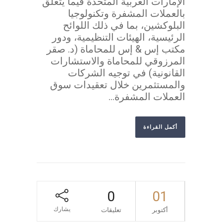
الإمارات العربية المتحدة فيما يتعلق
بالعملات المشفرة وتكنولوجيا
البلوكشين، بما في ذلك اللوائح
الرئيسية، الهيئات التنظيمية، ودور
مكتب إس & إس للمحاماة (د. صقر
المرزوقي للمحاماة والاستشارات
القانونية) في توجيه الشركات
والمستثمرين خلال تعقيدات سوق
العملات المشفرة...
أكمل القراءة
0
01
يشارك
أكتوبر
تعليقات