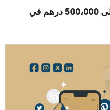
الإعلانات المضللة يمكن أن تؤدي إلى غرامات تصل إلى 500،000 درهم في