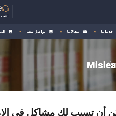
9
اتصل ب
خدماتنا
مجالاتنا
تواصل معنا
الم
Mislea
>
مكن أن تسبب لك مشاكل في الإم