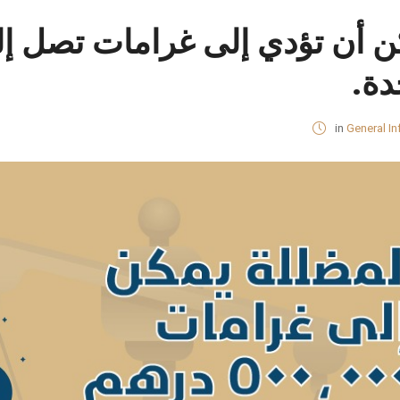
دة.
in
General In