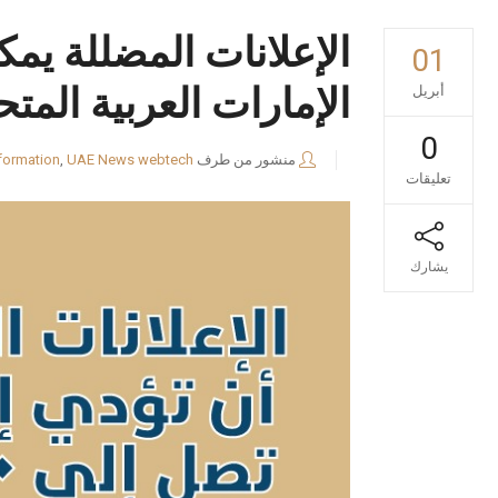
01
الإمارات العربية المتح
أبريل
0
منشور من طرف
webtech
UAE News
,
formation
تعليقات
يشارك