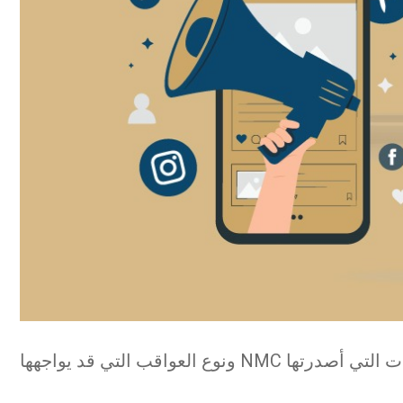
تعرف على القانون الكامن وراء الإعلانات المضللة في دولة الإمارات العربية المتحدة، والإرشادات التي أصدرتها NMC ونوع العواقب التي قد يواجهها