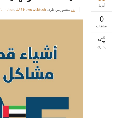
أبريل
منشور من طرف
webtech
UAE News
,
formation
0
تعليقات
يشارك