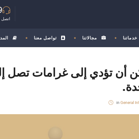
9
اتصل ب
خدماتنا
مجالاتنا
تواصل معنا
المد
دة.
in
General In