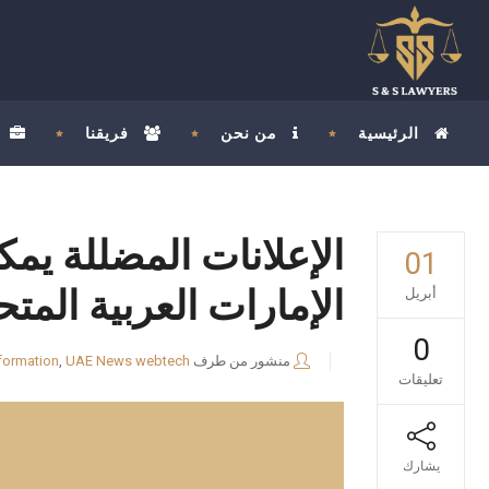
الرئيسية
من نحن
فريقنا
01
الإمارات العربية المتح
أبريل
0
منشور من طرف
webtech
UAE News
,
formation
تعليقات
يشارك